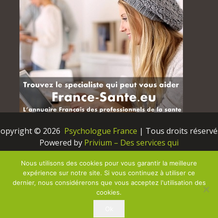
opyright © 2026 
 Psychologue France
 | Tous droits réservé
Powered by
Privium – Des services qui
soutiennent vos soins. Pour psychologues,
Nous utilisons des cookies pour vous garantir la meilleure
psychotherapeutes et hypnotherapeutes.
expérience sur notre site. Si vous continuez à utiliser ce
RGPD – Politique de Protection de la Vie Privée
dernier, nous considérerons que vous acceptez l'utilisation des
cookies.
Vous êtes Psy ? Inscrivez-vous ici
Ok