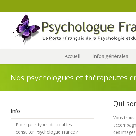
Accueil
Infos générales
Nos psychologues et thérapeutes en
Qui so
Info
Vous trouve
Pour quels types de troubles
accompagner
consulter Psychologue France ?
des images 