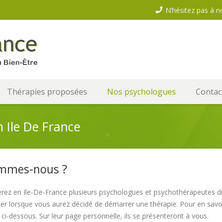
N’hésitez pas à n
Thérapies proposées
Nos psychologues
Contac
 Ile De France
mmes-nous ?
rez en Ile-De-France plusieurs psychologues et psychothérapeutes di
 lorsque vous aurez décidé de démarrer une thérapie. Pour en savoir
ci-dessous. Sur leur page personnelle, ils se présenteront à vous.