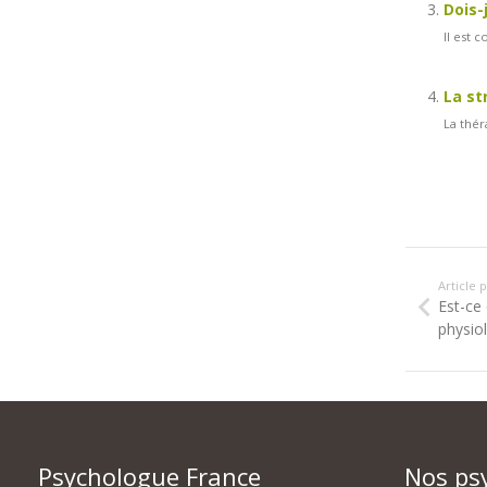
Dois-
Il est 
La st
La thér
Article
Est-ce
physio
Psychologue France
Nos ps