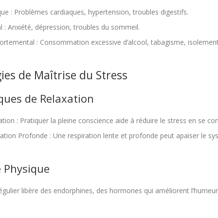
que
: Problèmes cardiaques, hypertension, troubles digestifs.
l
: Anxiété, dépression, troubles du sommeil.
rtemental
: Consommation excessive d’alcool, tabagisme, isolement 
ies de Maîtrise du Stress
ques de Relaxation
ation
: Pratiquer la pleine conscience aide à réduire le stress en se c
ration Profonde
: Une respiration lente et profonde peut apaiser le s
é Physique
régulier libère des endorphines, des hormones qui améliorent l’humeur 