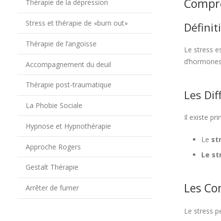
Compre
Thérapie de la dépression
Stress et thérapie de «burn out»
Définit
Thérapie de l’angoisse
Le stress e
d’hormones t
Accompagnement du deuil
Thérapie post-traumatique
Les Dif
La Phobie Sociale
Il existe pr
Hypnose et Hypnothérapie
Le
str
Approche Rogers
Le st
Gestalt Thérapie
Les Co
Arrêter de fumer
Le stress p