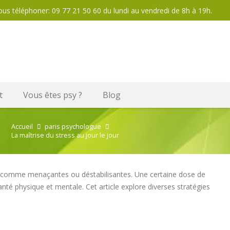
ous téléphoner: 09 77 21 50 60 du lundi au vendredi de 8h à 19h.
t
Vous êtes psy ?
Blog
Accueil
paris psychologue
La maîtrise du stress au jour le jour
es comme menaçantes ou déstabilisantes. Une certaine dose de
anté physique et mentale. Cet article explore diverses stratégies