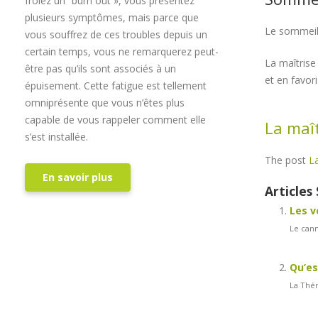
frôlez un “burn out », vous présentez
plusieurs symptômes, mais parce que
Le sommeil 
vous souffrez de ces troubles depuis un
certain temps, vous ne remarquerez peut-
La maîtrise
être pas qu’ils sont associés à un
et en favori
épuisement. Cette fatigue est tellement
omniprésente que vous n’êtes plus
capable de vous rappeler comment elle
La maît
s’est installée.
The post
La
En savoir plus
Articles 
Les v
Le cann
Qu’es
La Thér