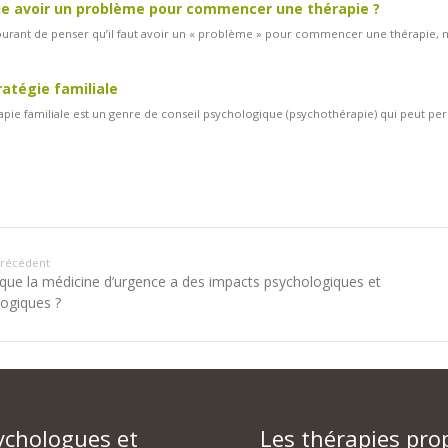
je avoir un problème pour commencer une thérapie ?
courant de penser qu’il faut avoir un « problème » pour commencer une thérapie, mais
ratégie familiale
apie familiale est un genre de conseil psychologique (psychothérapie) qui peut p
 précédent
 que la médicine d’urgence a des impacts psychologiques et
logiques ?
ychologues et
Les thérapies pro