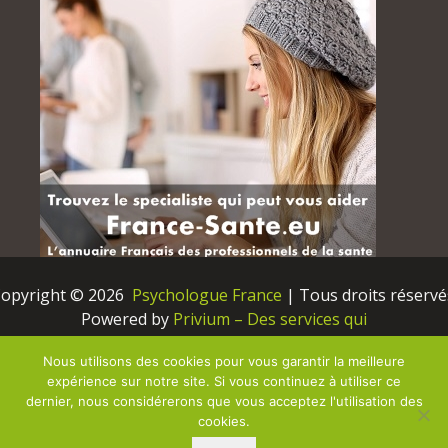
opyright © 2026 
 Psychologue France
 | Tous droits réservé
Powered by
Privium – Des services qui
soutiennent vos soins. Pour psychologues,
Nous utilisons des cookies pour vous garantir la meilleure
psychotherapeutes et hypnotherapeutes.
expérience sur notre site. Si vous continuez à utiliser ce
RGPD – Politique de Protection de la Vie Privée
dernier, nous considérerons que vous acceptez l'utilisation des
cookies.