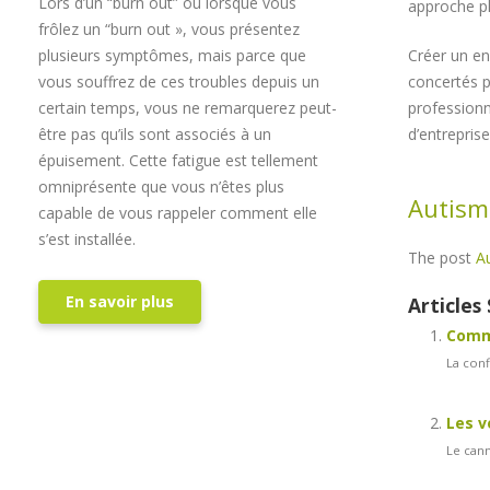
Lors d’un “burn out” ou lorsque vous
approche pl
frôlez un “burn out », vous présentez
plusieurs symptômes, mais parce que
Créer un en
vous souffrez de ces troubles depuis un
concertés p
certain temps, vous ne remarquerez peut-
professionn
être pas qu’ils sont associés à un
d’entrepris
épuisement. Cette fatigue est tellement
omniprésente que vous n’êtes plus
Autisme
capable de vous rappeler comment elle
s’est installée.
The post
Au
En savoir plus
Articles 
Comme
La conf
Les v
Le cann