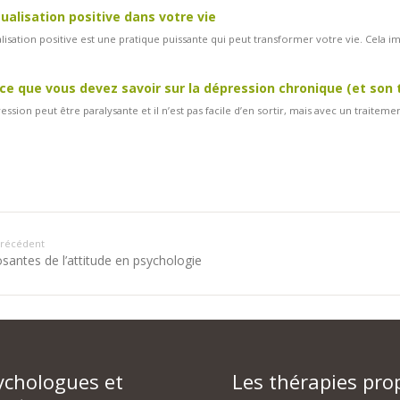
sualisation positive dans votre vie
alisation positive est une pratique puissante qui peut transformer votre vie. Cela imp
ce que vous devez savoir sur la dépression chronique (et son
ession peut être paralysante et il n’est pas facile d’en sortir, mais avec un traiteme
 précédent
antes de l’attitude en psychologie
ychologues et
Les thérapies pro