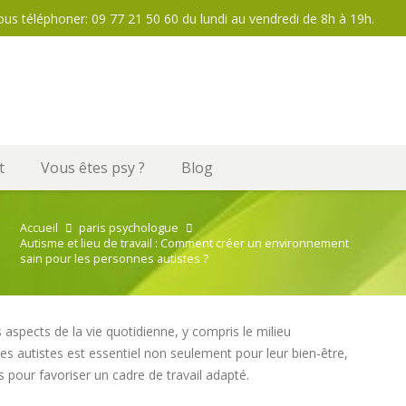
ous téléphoner: 09 77 21 50 60 du lundi au vendredi de 8h à 19h.
t
Vous êtes psy ?
Blog
Accueil
paris psychologue
Autisme et lieu de travail : Comment créer un environnement
sain pour les personnes autistes ?
aspects de la vie quotidienne, y compris le milieu
nes autistes est essentiel non seulement pour leur bien-être,
s pour favoriser un cadre de travail adapté.