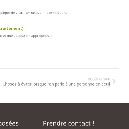
lique de visualiser un avenir positif pour...
 traitement)
nt et une adaptation appropriés,...
Article suivant
Choses à éviter lorsque l’on parle à une personne en deuil
posées
Prendre contact !