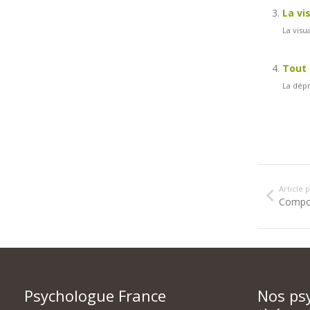
La vi
La visu
Tout 
La dépr
Article
Compos
Psychologue France
Nos ps