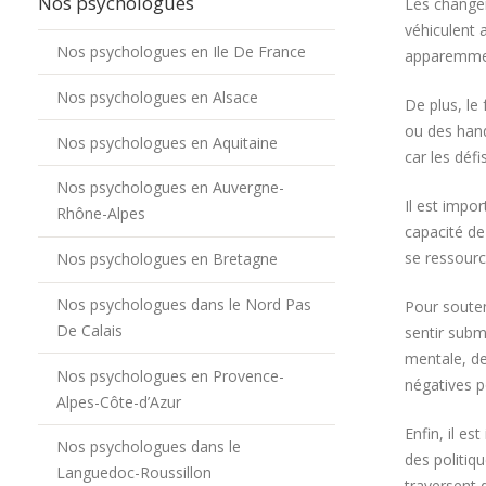
Nos psychologues
Les changem
véhiculent 
Nos psychologues en Ile De France
apparemment
Nos psychologues en Alsace
De plus, le
ou des hand
Nos psychologues en Aquitaine
car les défi
Nos psychologues en Auvergne-
Il est impo
Rhône-Alpes
capacité de
se ressource
Nos psychologues en Bretagne
Nos psychologues dans le Nord Pas
Pour souteni
De Calais
sentir subme
mentale, de
Nos psychologues en Provence-
négatives p
Alpes-Côte-d’Azur
Enfin, il es
Nos psychologues dans le
des politiq
Languedoc-Roussillon
traversent 