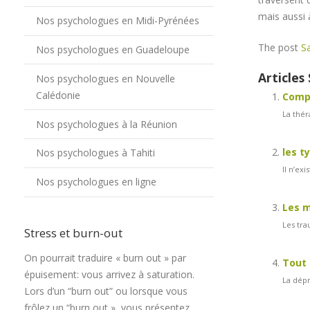
mais aussi 
Nos psychologues en Midi-Pyrénées
The post
S
Nos psychologues en Guadeloupe
Articles 
Nos psychologues en Nouvelle
Calédonie
Compr
La thér
Nos psychologues à la Réunion
les t
Nos psychologues à Tahiti
Il n’ex
Nos psychologues en ligne
Les m
Les tra
Stress et burn-out
On pourrait traduire « burn out » par
Tout 
épuisement: vous arrivez à saturation.
La dépr
Lors d’un “burn out” ou lorsque vous
frôlez un “burn out », vous présentez