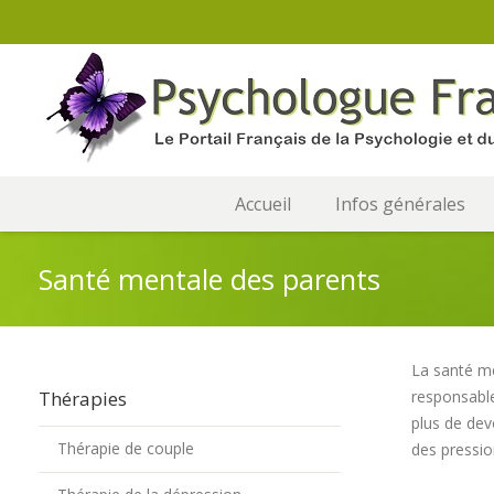
Accueil
Infos générales
Santé mentale des parents
La santé me
Thérapies
responsable
plus de dev
Thérapie de couple
des pressio