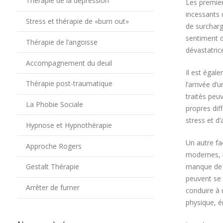
Thérapie de la dépression
Les premier
incessants 
Stress et thérapie de «burn out»
de surcharg
sentiment d
Thérapie de l’angoisse
dévastatrice
Accompagnement du deuil
Il est égal
Thérapie post-traumatique
l’arrivée d
traités peu
La Phobie Sociale
propres dif
stress et d’
Hypnose et Hypnothérapie
Un autre fa
Approche Rogers
modernes, l
manque de s
Gestalt Thérapie
peuvent se 
Arrêter de fumer
conduire à 
physique, é