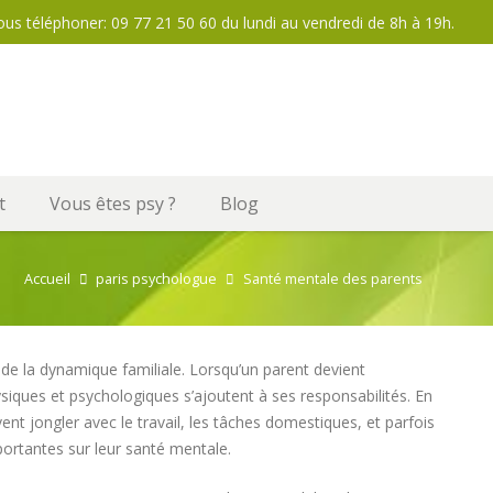
ous téléphoner: 09 77 21 50 60 du lundi au vendredi de 8h à 19h.
t
Vous êtes psy ?
Blog
Accueil
paris psychologue
Santé mentale des parents
de la dynamique familiale. Lorsqu’un parent devient
iques et psychologiques s’ajoutent à ses responsabilités. En
nt jongler avec le travail, les tâches domestiques, et parfois
portantes sur leur santé mentale.