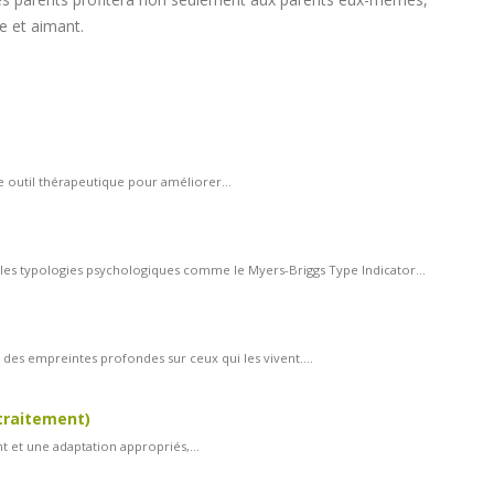
e et aimant.
e outil thérapeutique pour améliorer...
s les typologies psychologiques comme le Myers-Briggs Type Indicator...
des empreintes profondes sur ceux qui les vivent....
 traitement)
nt et une adaptation appropriés,...