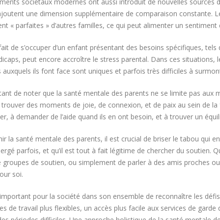
ents sociétaux modernes ont aussi introduit de nouvelles sources de p
ajoutent une dimension supplémentaire de comparaison constante. Les
 « parfaites » d’autres familles, ce qui peut alimenter un sentiment d
 fait de s’occuper d’un enfant présentant des besoins spécifiques, t
icaps, peut encore accroître le stress parental. Dans ces situations, 
s auxquels ils font face sont uniques et parfois très difficiles à surmon
rtant de noter que la santé mentale des parents ne se limite pas aux mo
 trouver des moments de joie, de connexion, et de paix au sein de la fa
r, à demander de l’aide quand ils en ont besoin, et à trouver un équilib
r la santé mentale des parents, il est crucial de briser le tabou qui e
rgé parfois, et qu’il est tout à fait légitime de chercher du soutien. 
 groupes de soutien, ou simplement de parler à des amis proches ou à 
our soi.
t important pour la société dans son ensemble de reconnaître les défis d
ues de travail plus flexibles, un accès plus facile aux services de gar
des périodes difficiles. Une approche holistique de la santé mentale