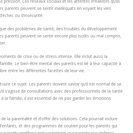
ression. Les réseaux sociaux et les attentes irréalistes qu’ils
 parents peuvent se sentir inadéquats en voyant les vies
’échec ou d’insécurité.
els que des problèmes de santé, des troubles du développement
les parents peuvent se sentir encore plus isolés ou mal compris,
ter.
ments de crise ou de stress intense. Elle inclut aussi la
mille. Le bien-être mental des parents est lié à leur capacité à
re entre les différentes facettes de leur vie.
ntoure ce sujet. Les parents doivent savoir qu’il est normal de se
Qu’il s’agisse de consultations avec des professionnels de la santé
la famille, il est essentiel de ne pas garder les émotions
e la parentalité et d’offrir des solutions. Cela pourrait inclure
de d’enfants, et des programmes de soutien pour les parents qui
 des parents profitera non seulement aux parents eux-mêmes,