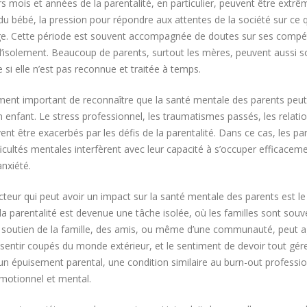
s mois et années de la parentalité, en particulier, peuvent être ext
du bébé, la pression pour répondre aux attentes de la société sur ce 
e. Cette période est souvent accompagnée de doutes sur ses compéten
’isolement. Beaucoup de parents, surtout les mères, peuvent aussi so
 si elle n’est pas reconnue et traitée à temps.
ement important de reconnaître que la santé mentale des parents peut
’un enfant. Le stress professionnel, les traumatismes passés, les relati
vent être exacerbés par les défis de la parentalité. Dans ce cas, les pa
ficultés mentales interfèrent avec leur capacité à s’occuper efficacem
anxiété.
cteur qui peut avoir un impact sur la santé mentale des parents est 
a parentalité est devenue une tâche isolée, où les familles sont souve
outien de la famille, des amis, ou même d’une communauté, peut agg
sentir coupés du monde extérieur, et le sentiment de devoir tout gér
un épuisement parental, une condition similaire au burn-out professi
motionnel et mental.